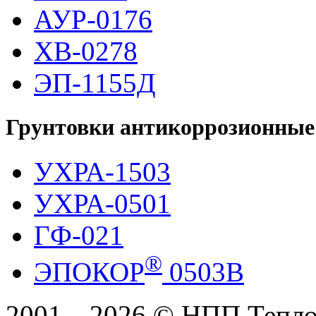
АУР-0176
ХВ-0278
ЭП-1155Д
Грунтовки антикоррозионные
УХРА-1503
УХРА-0501
ГФ-021
®
ЭПОКОР
0503В
2001—2026 © НПП Теплох