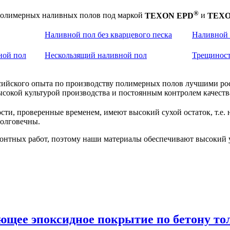
®
олимерных наливных полов под маркой
TEXON EPD
и
TEXO
Наливной пол без кварцевого песка
Наливной 
ной пол
Нескользящий наливной пол
Трещиност
ссийского опыта по производству полимерных полов лучшими ро
ой культурой производства и постоянным контролем качеств
ти, проверенные временем, имеют высокий сухой остаток, т.е. 
долговечны.
онтных работ, поэтому наши материалы обеспечивают высокий у
ющее эпоксидное покрытие по бетону тол