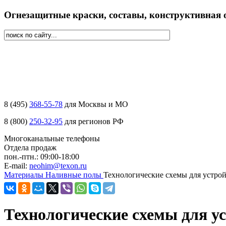
Огнезащитные краски, составы, конструктивная о
8 (
495
)
368-55-78
для Москвы и МО
8 (
800
)
250-32-95
для регионов РФ
Многоканальные телефоны
Отдела продаж
пон.-птн.: 09:00-18:00
E-mail:
neohim@texon.ru
Материалы
Наливные полы
Технологические схемы для устрой
Технологические схемы для у